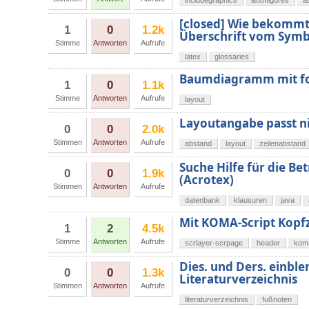
includegraphics
listoffigures
a
[closed] Wie bekommt 
1
0
1.2k
Überschrift vom Symb
Stimme
Antworten
Aufrufe
latex
glossaries
Baumdiagramm mit fo
1
0
1.1k
Stimme
Antworten
Aufrufe
layout
Layoutangabe passt ni
0
0
2.0k
Stimmen
Antworten
Aufrufe
abstand
layout
zeilenabstand
Suche Hilfe für die B
0
0
1.9k
(Acrotex)
Stimmen
Antworten
Aufrufe
datenbank
klausuren
java
Mit KOMA-Script Kopfz
1
2
4.5k
Stimme
Antworten
Aufrufe
scrlayer-scrpage
header
koma
Dies. und Ders. einbl
0
0
1.3k
Literaturverzeichnis
Stimmen
Antworten
Aufrufe
literaturverzeichnis
fußnoten