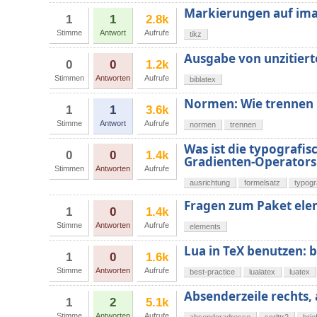
Markierungen auf im
1
1
2.8k
Stimme
Antwort
Aufrufe
tikz
Ausgabe von unzitiert
0
0
1.2k
Stimmen
Antworten
Aufrufe
biblatex
Normen: Wie trennen
1
1
3.6k
Stimme
Antwort
Aufrufe
normen
trennen
Was ist die typografis
0
0
1.4k
Gradienten-Operators 
Stimmen
Antworten
Aufrufe
ausrichtung
formelsatz
typogr
Fragen zum Paket ele
1
0
1.4k
Stimme
Antworten
Aufrufe
elements
Lua in TeX benutzen: b
1
0
1.6k
Stimme
Antworten
Aufrufe
best-practice
lualatex
luatex
Absenderzeile rechts,
1
2
5.1k
Stimme
Antworten
Aufrufe