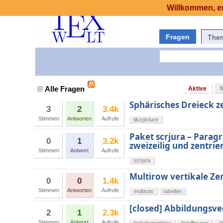
Willkommen, er
Fragen
The
Alle Fragen
Aktive
Sphärisches Dreieck z
3
2
3.4k
Stimmen
Antworten
Aufrufe
tikzpicture
Paket scrjura – Paragr
0
1
3.2k
zweizeilig und zentrie
Stimmen
Antwort
Aufrufe
scrjura
Multirow vertikale Ze
0
0
1.4k
Stimmen
Antworten
Aufrufe
multirow
tabellen
[closed] Abbildungsve
2
1
2.3k
Stimmen
Antwort
Aufrufe