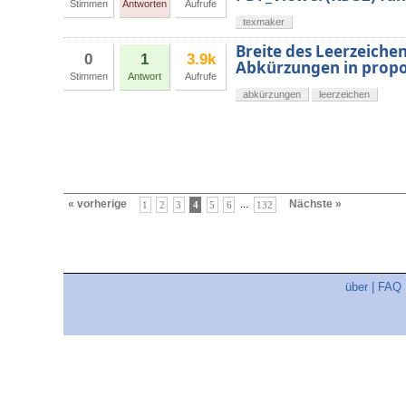
Stimmen
Antworten
Aufrufe
texmaker
Breite des Leerzeiche
0
1
3.9k
Abkürzungen in propor
Stimmen
Antwort
Aufrufe
abkürzungen
leerzeichen
« vorherige
...
Nächste »
1
2
3
4
5
6
132
über
|
FAQ