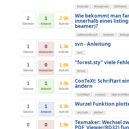
footnote
linespread
fußnoten
Wie bekommt man far
2
1
2.9k
innerhalb eines listi
Stimmen
Antwort
Aufrufe
beamer)?
zeilenumbruch
beamer
listing
svn - Anleitung
1
0
1.3k
Stimme
Antworten
Aufrufe
svn
"forest.sty" viele Fehl
1
0
1.6k
Stimme
Antworten
Aufrufe
forest
ConTeXt: Schriftart ei
1
1
3.4k
ändern
Stimme
Antwort
Aufrufe
schriftart
context
überschrifte
Wurzel Funktion plott
1
1
4.3k
Stimme
Antwort
Aufrufe
wurzeln
plotten
Texmaker: Wechsel zwi
0
0
1.9k
PDF_Viewer(RD32) funk