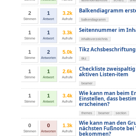
absenderadresse
scrlttr2
brie
Balkendiagramm erste
2
1
3.2k
Stimmen
Antwort
Aufrufe
balkendiagramm
Seitennummer im Inhal
1
1
3.3k
Stimme
Antwort
Aufrufe
inhaltsverzeichnis
Tikz Achsbeschriftung
1
2
5.0k
Stimme
Antworten
Aufrufe
tikz
Checkliste zweispaltig
1
1
2.6k
aktiven Listen-item
Stimme
Antwort
Aufrufe
beamer
Wie kann man beim Er
1
1
3.4k
Einstellen, dass besti
Stimme
Antwort
Aufrufe
erscheinen?
themes
beamer
section
Wie kann man den Gru
0
0
1.3k
nächsten Fußnote bei 
Stimmen
Antworten
Aufrufe
bekommen?