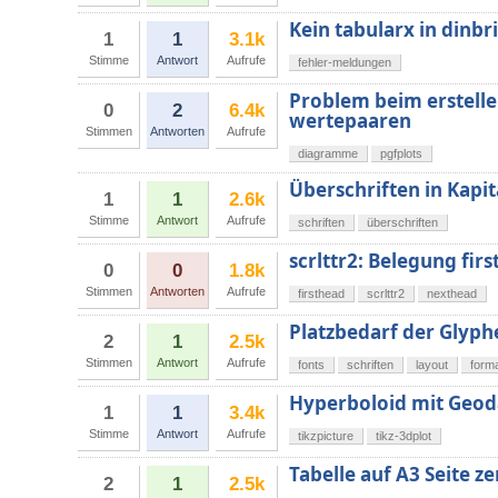
Kein tabularx in dinbr
1
1
3.1k
Stimme
Antwort
Aufrufe
fehler-meldungen
Problem beim erstelle
0
2
6.4k
wertepaaren
Stimmen
Antworten
Aufrufe
diagramme
pgfplots
Überschriften in Kapi
1
1
2.6k
Stimme
Antwort
Aufrufe
schriften
überschriften
scrlttr2: Belegung fir
0
0
1.8k
Stimmen
Antworten
Aufrufe
firsthead
scrlttr2
nexthead
Platzbedarf der Glyphe
2
1
2.5k
Stimmen
Antwort
Aufrufe
fonts
schriften
layout
form
Hyperboloid mit Geod
1
1
3.4k
Stimme
Antwort
Aufrufe
tikzpicture
tikz-3dplot
Tabelle auf A3 Seite z
2
1
2.5k