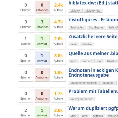
biblatex-dw: (Ed.) stat
0
0
2.4k
Stimmen
Antworten
Aufrufe
biblatex
biblatex-dw
\listoffigures - Erläu
3
3
4.7k
Stimmen
Antworten
Aufrufe
listoftables
listoffigures
lstlisto
Zusätzliche leere Seit
1
1
2.6k
Stimme
Antwort
Aufrufe
seite
tabellen
Quelle aus meiner .bib 
0
1
3.8k
Stimmen
Antwort
Aufrufe
latex
overleaf
cite
biblatex
Endnoten in eckigen 
0
0
1.9k
Endnotenausgabe
Stimmen
Antworten
Aufrufe
endnotenverzeichnis
endnoten
Problem mit Tabellen
0
0
1.7k
Stimmen
Antworten
Aufrufe
kapitelüberschrift
Warum dupliziert pgfp
2
1
2.6k
Stimmen
Antwort
Aufrufe
ybar
latex
pgfplots
xtickla