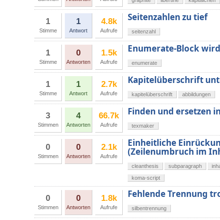
graphite
libertine
kapitälchen
Seitenzahlen zu tief
1
1
4.8k
Stimme
Antwort
Aufrufe
seitenzahl
Enumerate-Block wird z
1
0
1.5k
Stimme
Antworten
Aufrufe
enumerate
Kapitelüberschrift un
1
1
2.7k
Stimme
Antwort
Aufrufe
kapitelüberschrift
abbildungen
Finden und ersetzen i
3
4
66.7k
Stimmen
Antworten
Aufrufe
texmaker
Einheitliche Einrückun
0
0
2.1k
(Zeilenumbruch im Inh
Stimmen
Antworten
Aufrufe
cleanthesis
subparagraph
inh
koma-script
Fehlende Trennung tr
0
0
1.8k
Stimmen
Antworten
Aufrufe
silbentrennung