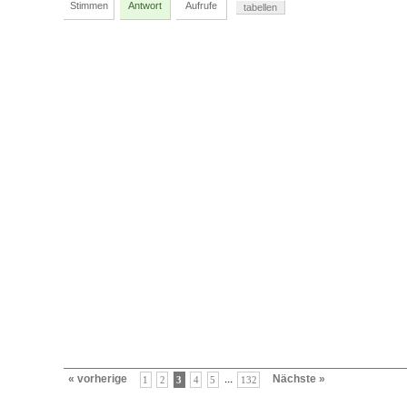
Stimmen
Antwort
Aufrufe
tabellen
« vorherige
...
Nächste »
1
2
3
4
5
132