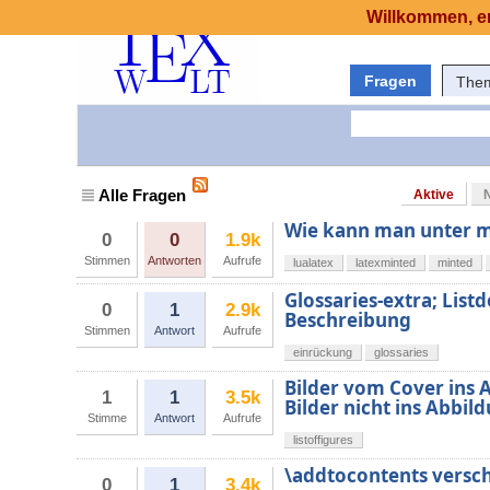
Willkommen, er
Fragen
The
Alle Fragen
Aktive
Wie kann man unter 
0
0
1.9k
Stimmen
Antworten
Aufrufe
lualatex
latexminted
minted
Glossaries-extra; List
0
1
2.9k
Beschreibung
Stimmen
Antwort
Aufrufe
einrückung
glossaries
Bilder vom Cover ins 
1
1
3.5k
Bilder nicht ins Abbil
Stimme
Antwort
Aufrufe
listoffigures
\addtocontents versch
0
1
3.4k