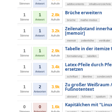
Stimmen
Antwort
Aufrufe
addtocontents
inhaltsverzeichnis
Brüche erweitern
1
1
2.8k
Stimme
Antwort
Aufrufe
brüche
mathe-modus
Zeilenabstand innerha
1
1
3.2k
[memoir]
Stimme
Antwort
Aufrufe
memoir
zeilenhöhe
vertikaler
Tabelle in der itemiz
1
1
2.9k
Stimme
Antwort
Aufrufe
formatierung
tabellen
Latex-Pfeile durch Pfei
1
1
3.4k
ersetzen
Stimme
Antwort
Aufrufe
schriftart
libertine
sonderzeic
Zu großer Weißraum /
1
2
3.9k
Fußnotentext
Stimme
Antworten
Aufrufe
abstand
fußnote
spatium
f
Kapitälchen mit "Linux
0
0
1.6k
Stimmen
Antworten
Aufrufe